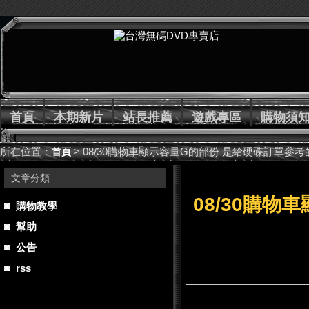
首頁
本期新片
站長推薦
遊戲專區
購物須
所在位置：
> 08/30購物車顯示容量G的部份 是給硬碟訂單參
首頁
文章分類
08/30購物
購物教學
幫助
公告
rss